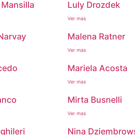
 Mansilla
Luly Drozdek
Ver mas
Narvay
Malena Ratner
Ver mas
cedo
Mariela Acosta
Ver mas
anco
Mirta Busnelli
Ver mas
hileri
Nina Dziembrow