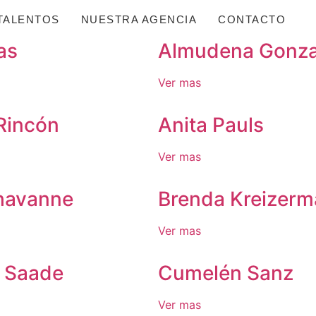
TALENTOS
NUESTRA AGENCIA
CONTACTO
las
Almudena Gonzal
Ver mas
Rincón
Anita Pauls
Ver mas
havanne
Brenda Kreizer
Ver mas
a Saade
Cumelén Sanz
Ver mas