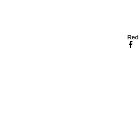
OS
Red
 TP