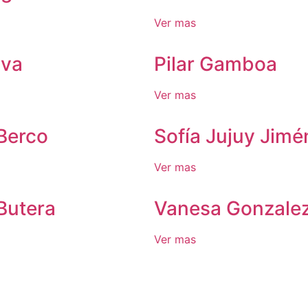
Ver mas
lva
Pilar Gamboa
Ver mas
Berco
Sofía Jujuy Jimé
Ver mas
Butera
Vanesa Gonzale
Ver mas