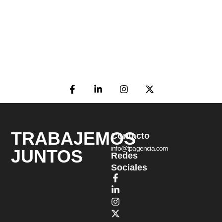
TRABAJEMOS
Contacto
info@tpagencia.com
JUNTOS
Redes
Sociales