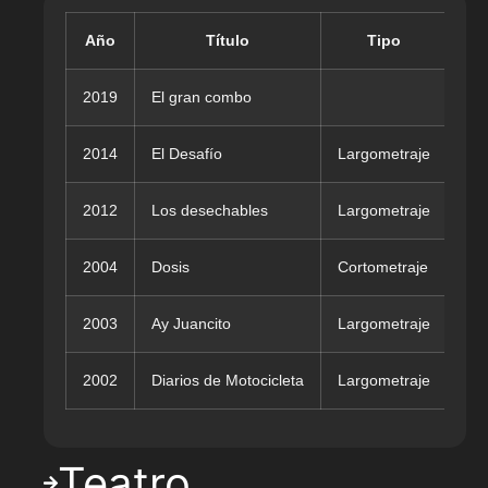
Año
Título
Tipo
2019
El gran combo
Dir
2014
El Desafío
Largometraje
Dir
2012
Los desechables
Largometraje
Nic
2004
Dosis
Cortometraje
Dir
2003
Ay Juancito
Largometraje
Dir
2002
Diarios de Motocicleta
Largometraje
Dir
Teatro