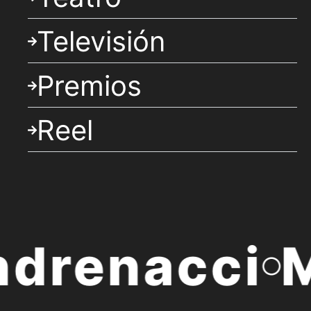
Televisión
Premios
Reel
drenacci
M