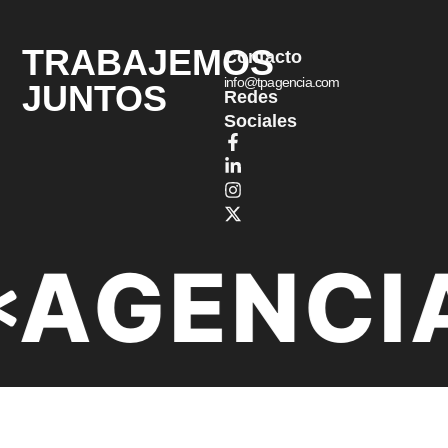
TRABAJEMOS
Contacto
info@tpagencia.com
JUNTOS
Redes
Sociales
AGENCIA