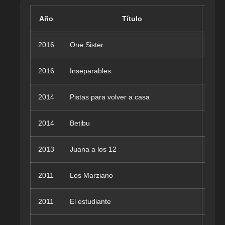
Año
Título
2016
One Sister
Vere
2016
Inseparables
Marc
2014
Pistas para volver a casa
Jazm
2014
Betibu
Migu
2013
Juana a los 12
Mart
2011
Los Marziano
Ana 
2011
El estudiante
Sant