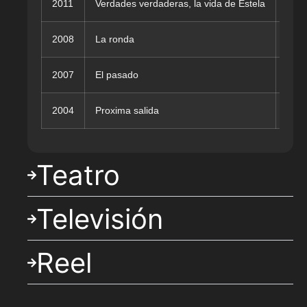
2011
Verdades verdaderas, la vida de Estela
Nico
2008
La ronda
Ines
2007
El pasado
Héct
2004
Proxima salida
Nico
Teatro
Televisión
Reel