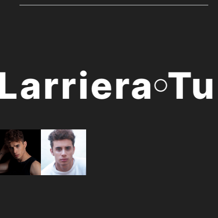
arriera
Tup