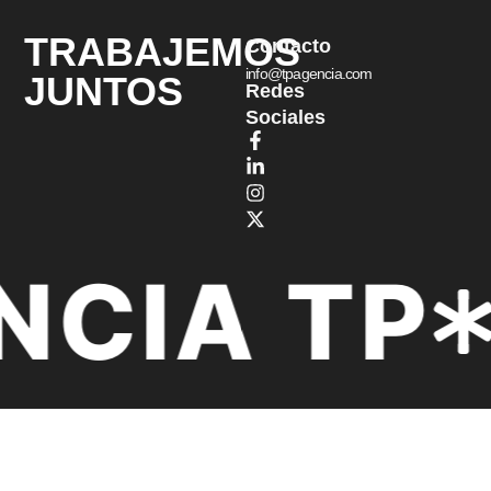
TRABAJEMOS
Contacto
info@tpagencia.com
JUNTOS
Redes
Sociales
CIA TP