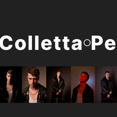
olletta
Ped