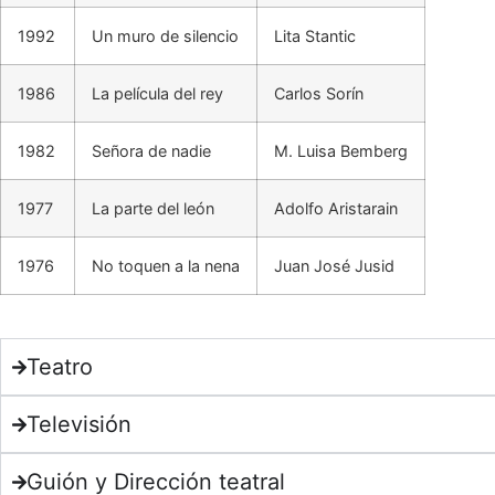
1992
Un muro de silencio
Lita Stantic
1986
La película del rey
Carlos Sorín
1982
Señora de nadie
M. Luisa Bemberg
1977
La parte del león
Adolfo Aristarain
1976
No toquen a la nena
Juan José Jusid
Teatro
Televisión
Guión y Dirección teatral