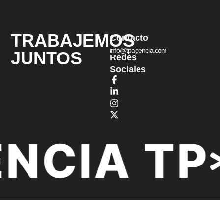
TRABAJEMOS
Contacto
info@tpagencia.com
JUNTOS
Redes
Sociales
NCIA TP