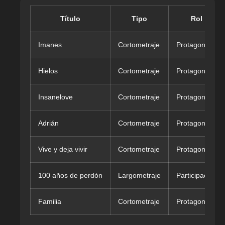
Título
Tipo
Rol
Imanes
Cortometraje
Protagonista
Hielos
Cortometraje
Protagonista
Insanelove
Cortometraje
Protagonista
Adrián
Cortometraje
Protagonista
Vive y deja vivir
Cortometraje
Protagonista
100 años de perdón
Largometraje
Participación
Familia
Cortometraje
Protagonista